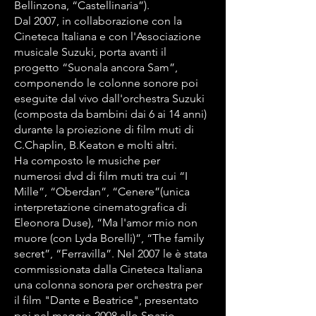
Bellinzona, “Castellinaria”).
Dal 2007, in collaborazione con la
Cineteca Italiana e con l'Associazione
musicale Suzuki, porta avanti il
progetto “Suonala ancora Sam”,
componendo le colonne sonore poi
eseguite dal vivo dall'orchestra Suzuki
(composta da bambini dai 6 ai 14 anni)
durante la proiezione di film muti di
C.Chaplin, B.Keaton e molti altri.
Ha composto le musiche per
numerosi dvd di film muti tra cui “I
Mille”, “Oberdan”, “Cenere”(unica
interpretazione cinematografica di
Eleonora Duse), “Ma l'amor mio non
muore (con Lyda Borelli)”, “The family
secret”, “Ferravilla”. Nel 2007 le è stata
commissionata dalla Cineteca Italiana
una colonna sonora per orchestra per
il film "Dante e Beatrice", presentato
poi nel maggio 2008 allo Spazio