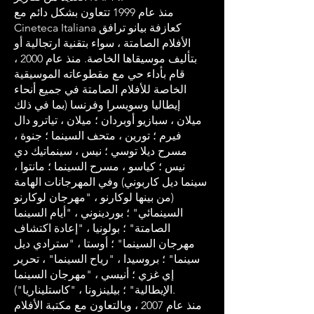
منذ عام 1999 تتعاون بشكل دائم مع
Cineteca Italiana كعازفة بيانو ترافق
الأفلام الصامتة ، سواء بتقنية ارتجالية أو
بتأليف موسيقاها الخاصة. منذ عام 2000 ،
قام بأداء حي مع مقطوعاته الموسيقية
الخاصة للأفلام الصامتة في جميع أنحاء
إيطاليا وسويسرا وفرنسا (بما في ذلك
ميلان ، سبازيو أوبردان ؛ ميلان ، تياترو دال
فيرم ؛ تورين ، متحف السينما ؛ جنوة ،
مسرح ديلا توسي ؛ نيس ، سينماتيك دي
نيس ؛ كياسو ، مسرح السينما ؛ مانتوا ،
سينما ديل كاربوني) وفي المهرجانات الهامة
(من بينها لوكارنو ، "مهرجان لوكارنو
السينمائي" ؛ بوردينوني ، "أيام السينما
الصامتة" ؛ بولونيا ، "إعادة اكتشاف
مهرجان السينما" ؛ أوستا ، "سترادي ديل
سينما" ؛ بروسيدا ، "رياح السينما" ، تحرير
إي غزي ؛ أنيسي ، "مهرجان السينما
الإيطالية" ؛ بيلينزونا ، "كاستليناريا").
منذ عام 2007 ، وبالتعاون مع مكتبة الأفلام