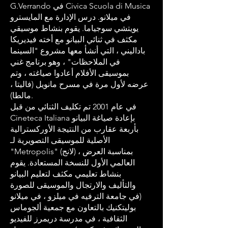
G.Verrando في Civica Scuola di Musica
في ميلانو. درس الإدارة مع المايسترو
يويتشي سوجياما. يقوم بنشاط موسيقي
مكثف في ثنائي البيانو مع أخته فيديريكا
باداليني ، التي أنشأ معها مشروع "السينما
في الملاحظات" ، وهو برنامج غني
بموسيقى الأفلام أعادوا صياغته ، وتم
عرضه لأول مرة في مسرح مانويل (فاليتا ،
مالطا).
في عام 2001 تم تكليف الثنائي من قبل
Cineteca Italiana بإعادة صياغة البيانو
بأربعة عقارب من النتيجة الأوركسترالية
الأصلية للموسيقى التصويرية لـ
"Metropolis" (لانج) ، بمناسبة العرض
العالمي الأول للنسخة المستعادة. يقوم
بنشاط تعليمي مكثف لتعليم البيانو
والتأليف والارتجال والموسيقى للصورة
(في جامعة الترفيه في ميلزو ، في ميلانو
بوليتكنيك بالتعاون مع جمعية ألجوماس
الثقافية ، في مدرسة دريمرز للفيديو