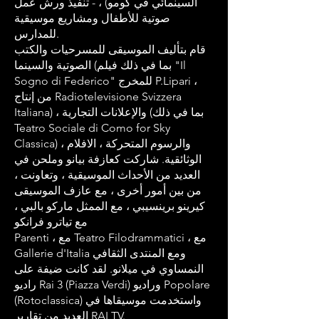
السينمائي في كومو) ، - تنفيذ ورش عمل
صوتية للأطفال ومشاريع موسيقية
للمدارس.
قام بتأليف الموسيقى للمسرحيات والكتب
الصوتية والسينما (بما في ذلك فيلم "Il
Sogno di Federico" للمخرج P.Lipari ،
من إنتاج Radiotelevisione Svizzera
Italiana) ، والإعلانات التجارية (بما في ذلك
Teatro Sociale di Como for Sky
Classica) ، والرسوم المتحركة ، الافلام
الوثائقية. شاركت كعازفة بيانو وملحن في
العديد من الأحداث الموسيقية ، وتعاونت ،
من بين أمور أخرى ، مع عازف الموسيقى
كيرينو برينسيبي ، مع الممثل ماركو بالبي ،
مع تياترو فرانكو
Parenti ، مع Teatro Filodrammatici ، مع
Gallerie d'Italia ومع المنتدى الثقافي
النمساوي في ميلانو. لقد كانت ضيفة على
راديو Rai 3 (Piazza Verdi) وراديو Popolare
(Rotoclassica) واستخدمت موسيقاها في
العديد من تقارير RAI TV.