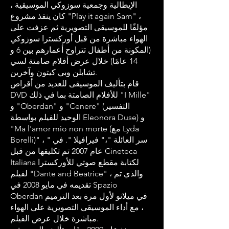
الإيطالية وجمعية سوزوكي الموسيقية ،
كان ينفذ مشروع "Play it again Sam" ،
مؤلفًا للموسيقى التصويرية ثم عزفت على
الهواء مباشرة من قبل أوركسترا سوزوكي
(المكونة من أطفال تتراوح أعمارهم بين 6 و
14 عامًا) خلال عرض أفلام صامتة لسي
تشابلن وبي كيتون وآخرين.
قام بتأليف الموسيقى للعديد من أقراص
DVD للأفلام الصامتة بما في ذلك "I Mille"
و "Oberdan" و "Cenere" (التفسير
الوحيد للفيلم بواسطة Eleonora Duse) و
"Ma l'amor mio non morte (مع Lyda
Borelli)" ، " سر العائلة "،" فيرافيلا ". في
عام 2007 تم تكليفها من قبل Cineteca
Italiana لكتابة مقطع صوتي للأوركسترا
لفيلم "Dante and Beatrice" ، والذي تم
تقديمه في مايو 2008 في Spazio
Oberdan في ميلانو لأول مرة بعد الترميم
، مع أداء الموسيقى التصويرية على الهواء
مباشرة خلال عرض الفيلم.