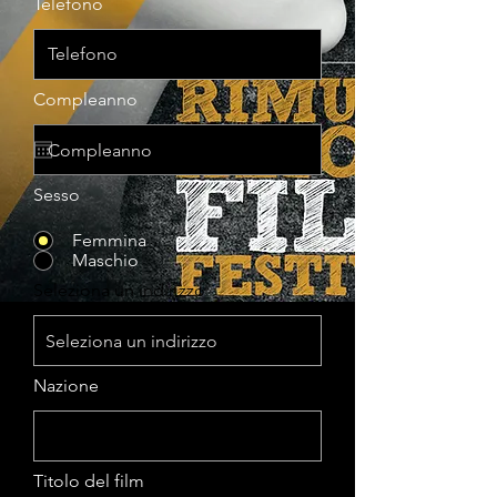
Telefono
r
Compleanno
*
e
q
u
i
r
Sesso
e
d
Femmina
Maschio
Seleziona un indirizzo
Nazione
Titolo del film