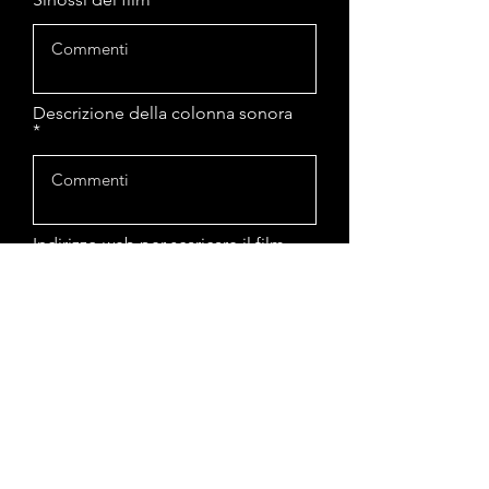
Descrizione della colonna sonora
Indirizzo web per scaricare il film
Accetto termini e condizioni del
bando di concorso
Invia
© 1999 Harlock - Cineforum
Bolzano