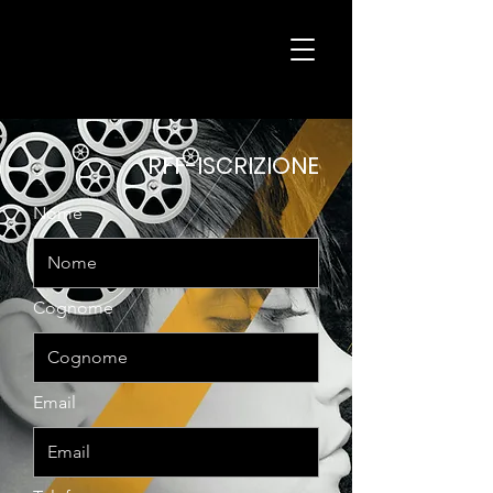
H
K
الإنتاج
RFF-ISCRIZIONE
Nome
Cognome
Email