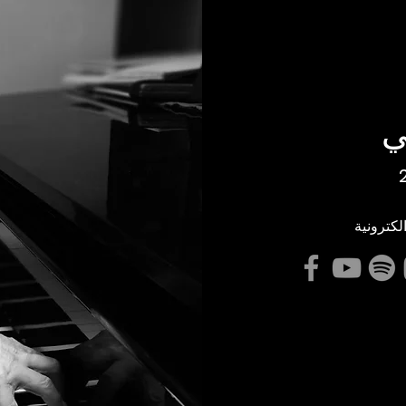
ي
كترونية