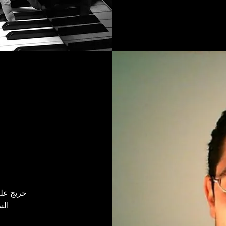
خريج علم
المشارك لمه