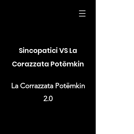
H
K
Productions
Sincopatici VS
La
Corazzata Potëmkin
La Corrazzata Potëmkin
2.0