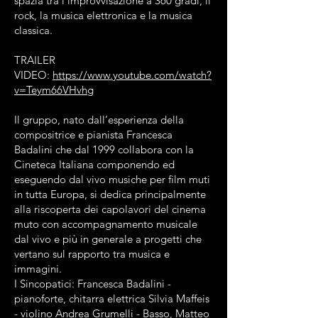
spazia tra l’improvvisazione a 360 gradi, il
rock, la musica elettronica e la musica
classica.
TRAILER
VIDEO:
https://www.youtube.com/watch?
v=Teym66VHvhg
Il gruppo, nato dall’esperienza della
compositrice e pianista Francesca
Badalini che dal 1999 collabora con la
Cineteca Italiana componendo ed
eseguendo dal vivo musiche per ﬁlm muti
in tutta Europa, si dedica principalmente
alla riscoperta dei capolavori del cinema
muto con accompagnamento musicale
dal vivo e più in generale a progetti che
vertano sul rapporto tra musica e
immagini.
I Sincopatici: Francesca Badalini -
pianoforte, chitarra elettrica Silvia Maffeis
- violino Andrea Grumelli - Basso, Matteo