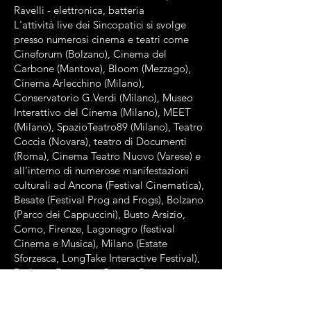
Ravelli - elettronica, batteria
L'attività live dei Sincopatici si svolge
presso numerosi cinema e teatri come
Cineforum (Bolzano), Cinema del
Carbone (Mantova), Bloom (Mezzago),
Cinema Arlecchino (Milano),
Conservatorio G.Verdi (Milano), Museo
Interattivo del Cinema (Milano), MEET
(Milano), SpazioTeatro89 (Milano), Teatro
Coccia (Novara), teatro di Documenti
(Roma), Cinema Teatro Nuovo (Varese) e
all’interno di numerose manifestazioni
culturali ad Ancona (Festival Cinematica),
Besate (Festival Prog and Frogs), Bolzano
(Parco dei Cappuccini), Busto Arsizio,
Como, Firenze, Lagonegro (festival
Cinema e Musica), Milano (Estate
Sforzesca, LongTake Interactive Festival),
Paderno Dugnano, Parma, Piacenza,
Sesto San Giovanni, Tellaro (Tellaro Film
Festival), Varese (rassegna Esterno Notte,