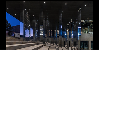
NOI
Thechpar
k- via
Volta 13,
Bolzano