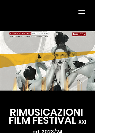
H
K
Produktionen
RIMUSICAZIONI
FILM FESTIVAL
XX
I
ed. 2023/24