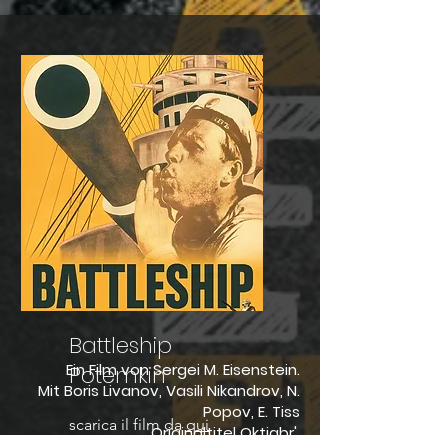
Battleship
Ein Film von Sergei M. Eisenstein.
Potemkin
Mit Boris Livanov, Vasili Nikandrov, N.
Popov, E. Tiss
scarica il film da
qui
Originaltitel Oktiabr'.