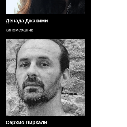
Денада Джакими
киномеханик
Серхио Пиркали