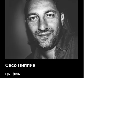
Сасо Пиппиа
графика
партнер