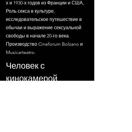
х и 1930-х годов из Франции и США,
Роль секса в культуре,
исследовательское путешествие в
обычаи и выражение сексуальной
свободы в начале 20-го века.
Производство Cineforum Bolzano и
Musicarteatro.
Человек с
кинокамерой
Тициано Пополи и Винченцо Васи
Москва в Советском Союзе до
сталинского упадка
представлен в киноконцерте
великого Тициано Пополи, которому