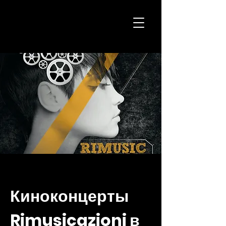
H
K
постановки
Киноконцерты
Rimusicazioni в