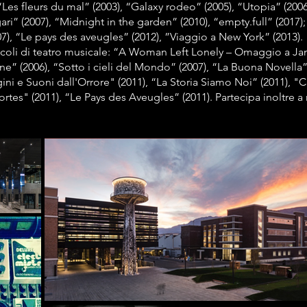
es fleurs du mal” (2003), “Galaxy rodeo” (2005), “Utopia” (2006
ri” (2007), “Midnight in the garden” (2010), “empty.full” (2017);
7), “Le pays des aveugles” (2012), ”Viaggio a New York” (2013).
acoli di teatro musicale: “A Woman Left Lonely – Omaggio a Jani
ne” (2006), “Sotto i cieli del Mondo” (2007), “La Buona Novella”
i e Suoni dall'Orrore" (2011), “La Storia Siamo Noi” (2011), "C
es" (2011), “Le Pays des Aveugles” (2011). Partecipa inoltre a m