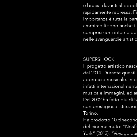
e brucia davanti al pop
rapidamente repressa. Fil
importanza è tutta la part
ammirabili sono anche tu
composizioni interne del
nelle avanguardie artisti
SUPERSHOCK
Il progetto artistico nasc
dal 2014. Durante questi
approccio musicale. In p
infatti internazionalment
musica e immagini, ed an
Dal 2002 ha fatto più di 
con prestigiose istituzio
Torino.
Ha prodotto 10 cineconc
del cinema muto: "Nosfer
York” (2013), "Voyage dan