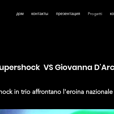
дом
контакты
презентация
Progetti
ко
upershock VS
Giovanna D'Ar
hock in trio affrontano l'eroina nazionale