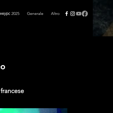
нкурс 2025
Generale
Altro
co
 francese