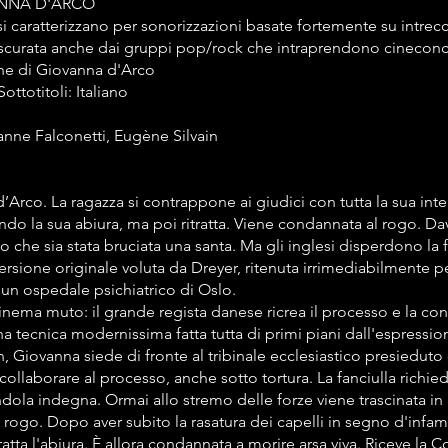
ANNA D'ARCO
 caratterizzano per sonorizzazioni basate fortemente su intrecc
scurata anche dai gruppi pop/rock che intraprendono cineconce
ione di Giovanna d'Arco
Sottotitoli: Italiano
nne Falconetti, Eugène Silvain
’Arco. La ragazza si contrappone ai giudici con tutta la sua intel
ndo la sua abiura, ma poi ritratta. Viene condannata al rogo. Dava
to che sia stata bruciata una santa. Ma gli inglesi disperdono la 
rsione originale voluta da Dreyer, ritenuta irrimediabilmente pe
 un ospedale psichiatrico di Oslo.
inema muto: il grande regista danese ricrea il processo e la co
a tecnica modernissima fatta tutta di primi piani dall'espressio
n, Giovanna siede di fronte al tribinale ecclesiastico presiedut
 collaborare al processo, anche sotto tortura. La fanciulla richied
ola indegna. Ormai allo stremo delle forze viene trascinata in
l rogo. Dopo aver subito la rasatura dei capelli in segno d'infami
atta l'abiura. È allora condannata a morire arsa viva. Riceve la