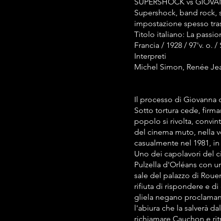
SUPERSHOCK vs GIOV
Supershock, band rock, si
impostazione spesso tra
Titolo italiano: La pass
Francia / 1928 / 97'v. o. / 
Interpreti
Michel Simon, Renée Jea
Il processo di Giovanna d
Sotto tortura cede, firma
popolo si rivolta, convin
del cinema muto, nella ve
casualmente nel 1981, in
Uno dei capolavori del c
Pulzella d'Orléans con un
sale del palazzo di Roue
rifiuta di rispondere e di
gliela negano proclamand
l'abiura che la salverà da
richiamare Cauchon e ritr