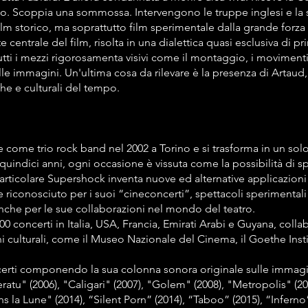
olo. Scoppia una sommossa. Intervengono le truppe inglesi e l
m storico, ma soprattutto film sperimentale dalla grande forza e
e centrale del film, risolta in una dialettica quasi esclusiva di p
tti i mezzi rigorosamenta visivi come il montaggio, i movimenti
le immagini. Un'ultima cosa da rilevare è la presenza di Artaud,
che e culturali del tempo.
e come trio rock band nel 2002 a Torino e si trasforma in un solo 
 quindici anni, ogni occasione è vissuta come la possibilità di
articolare Supershock inventa nuove ed alternative applicazioni
e riconosciuto per i suoi “cineconcerti”, spettacoli sperimentali 
che per le sue collaborazioni nel mondo del teatro.
500 concerti in Italia, USA, Francia, Emirati Arabi e Guyana, co
ni culturali, come il Museo Nazionale del Cinema, il Goethe Inst
erti componendo la sua colonna sonora originale sulle immagini
atu" (2006), "Caligari" (2007), "Golem" (2008), "Metropolis" (2
s la Lune" (2014), “Silent Porn” (2014), “Taboo” (2015), “Inferno”