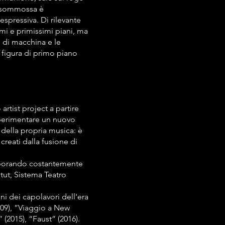
a sommossa è
spressiva. Di rilevante
rimi e primissimi piani, ma
 di macchina e le
 figura di primo piano
artist project a partire
 sperimentare un nuovo
 della propria musica: è
creati dalla fusione di
llaborando costantemente
itut, Sistema Teatro
 dei capolavori dell'era
009), ”Viaggio a New
 (2015), “Faust” (2016).