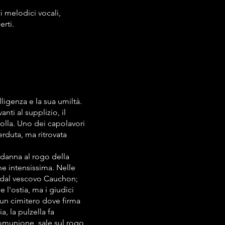
i melodici vocali,
rti.
ligenza e la sua umiltà.
nti al supplizio, il
folla. Uno dei capolavori
rduta, ma ritrovata
ndanna al rogo della
ne intensissima. Nelle
o dal vescovo Cauchon;
e l'ostia, ma i giudici
 un cimitero dove firma
a, la pulzella fa
 Comunione, sale sul rogo