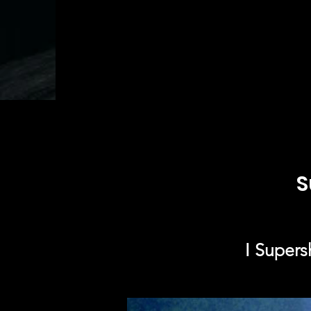
HK
постановки
S
I Supers