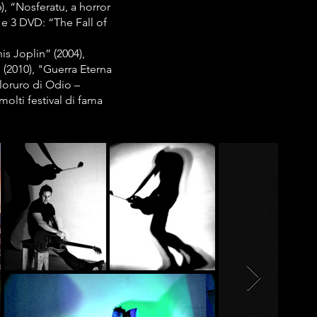
), “Nosferatu, a horror
 e 3 DVD: “The Fall of
s Joplin” (2004),
 (2010), "Guerra Eterna
loruro di Odio –
olti festival di fama